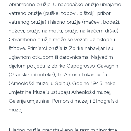
obrambeno oružje. U napadačko oružje ubrajamo
vatreno oružje (puške, topovi, pištolji, pribor
vatrenog oružja) i hladno oružje (mačevi, bodeži,
noževi, oružje na motki, oružje na kraćem dršku).
Obrambeno oružje može se vezati uz oklope i
štitove. Primjerci oružja iz Zbirke nabavljani su
uglavnom otkupom ili darovnicama. Najvećim
dijelom potječu iz zbirke Capogrosso-Cavagnin
(Gradske biblioteke), te Antuna Lukanovića
(Arheološki muzej u Splitu). Godine 1945. neke
umjetnine Muzeju ustupaju Arheološki muzej,
Galerija umjetnina, Pomorski muzej i Etnografski
muzej.
Hladno oružje predstavljeno je raznim tipovima