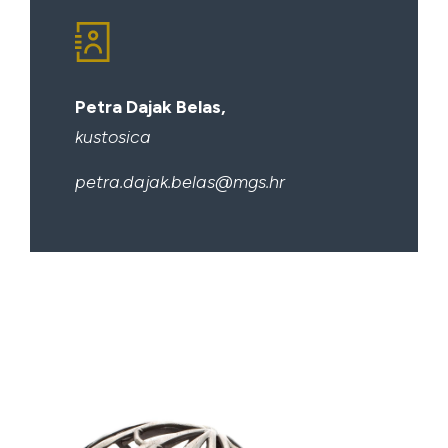
Petra Dajak Belas,
kustosica
petra.dajak.belas@mgs.hr